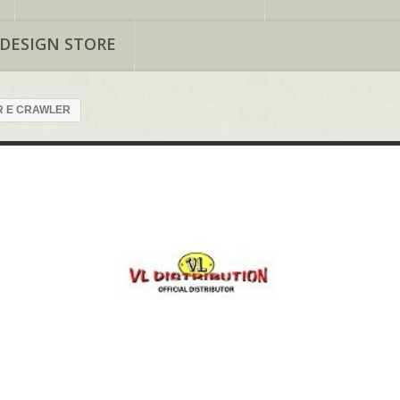
 DESIGN STORE
R E CRAWLER
ALER E CRAWLER
lo che nylon.