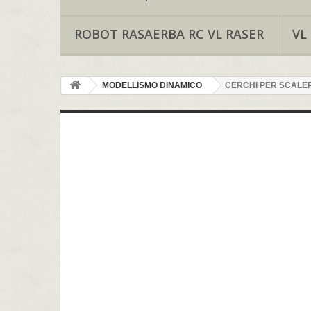
ROBOT RASAERBA RC VL RASER
VL
MODELLISMO DINAMICO
CERCHI PER SCALE
CERCHI PER SC
Cerchi per scaler e crawler da 1.9 e 2.2 sia in metal