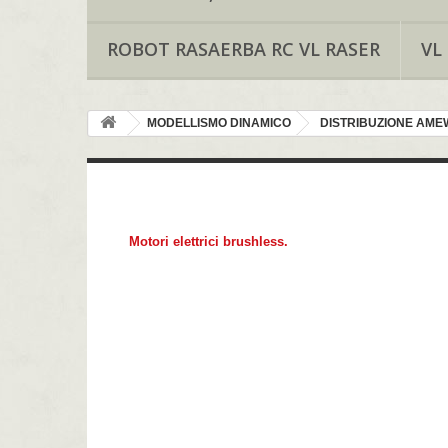
ROBOT RASAERBA RC VL RASER
VL
MODELLISMO DINAMICO
DISTRIBUZIONE AMEW
MOTORI AMX B
Motori elettrici brushless.