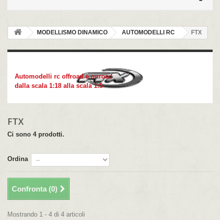
MODELLISMO DINAMICO
AUTOMODELLI RC
FTX
FTX
Automodelli rc offroad e onroad
dalla scala 1:18 alla scala 1:5
FTX
Ci sono 4 prodotti.
Ordina
Confronta (
0
)
Mostrando 1 - 4 di 4 articoli