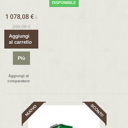
DISPONIBILE
1 078,08 €
1
298,08 €
Aggiungi
al carrello
Più
Aggiungi al
comparatore
SCONTI!
NUOVO