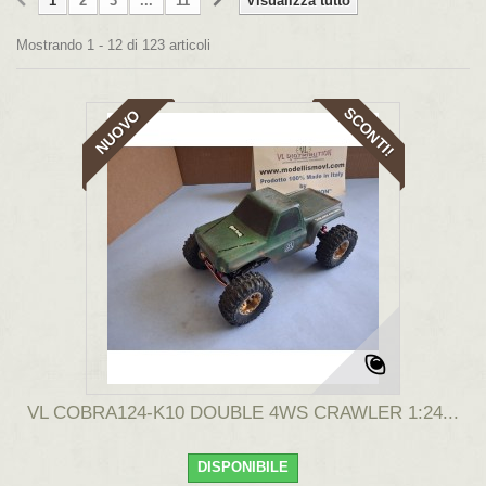
1
2
3
...
11
Visualizza tutto
Mostrando 1 - 12 di 123 articoli
SCONTI!
NUOVO
VL COBRA124-K10 DOUBLE 4WS CRAWLER 1:24...
DISPONIBILE