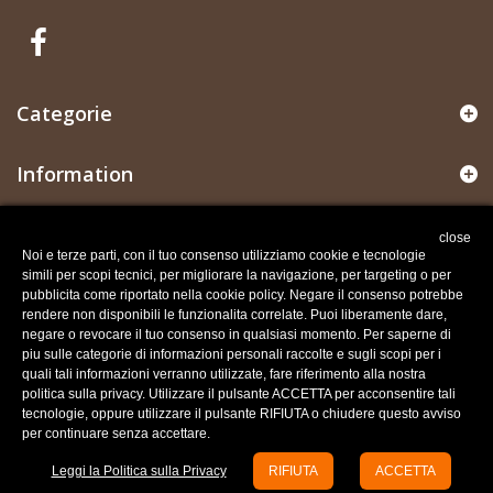
Categorie
Information
Il mio account
close
Noi e terze parti, con il tuo consenso utilizziamo cookie e tecnologie
simili per scopi tecnici, per migliorare la navigazione, per targeting o per
Informazioni negozio
pubblicita come riportato nella cookie policy. Negare il consenso potrebbe
rendere non disponibili le funzionalita correlate. Puoi liberamente dare,
negare o revocare il tuo consenso in qualsiasi momento. Per saperne di
Recesso dal contratto
piu sulle categorie di informazioni personali raccolte e sugli scopi per i
Traccia stato del recesso
quali tali informazioni verranno utilizzate, fare riferimento alla nostra
politica sulla privacy. Utilizzare il pulsante ACCETTA per acconsentire tali
tecnologie, oppure utilizzare il pulsante RIFIUTA o chiudere questo avviso
per continuare senza accettare.
Leggi la Politica sulla Privacy
RIFIUTA
ACCETTA