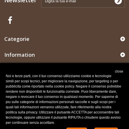
Categorie
Information
Il mio account
close
Noi e terze parti, con il tuo consenso utilizziamo cookie e tecnologie
simili per scopi tecnici, per migliorare la navigazione, per targeting o per
Informazioni negozio
pubblicita come riportato nella cookie policy. Negare il consenso potrebbe
rendere non disponibili le funzionalita correlate. Puoi liberamente dare,
negare o revocare il tuo consenso in qualsiasi momento. Per saperne di
Recesso dal contratto
piu sulle categorie di informazioni personali raccolte e sugli scopi per i
Traccia stato del recesso
quali tali informazioni verranno utilizzate, fare riferimento alla nostra
politica sulla privacy. Utilizzare il pulsante ACCETTA per acconsentire tali
tecnologie, oppure utilizzare il pulsante RIFIUTA o chiudere questo avviso
per continuare senza accettare.