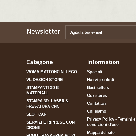
Newsletter
Categorie
Information
WOMA MATTONCINI LEGO
Speciali
VL DESIGN STORE
Nuovi prodotti
STAMPANTI 3D E
Best sellers
MATERIALI
Our stores
STAMPA 3D, LASER &
Contattaci
FRESATURA CNC
Chi siamo
SLOT CAR
Privacy Policy - Termini e
SERVIZI E RIPRESE CON
condizioni d'uso
DRONE
Mappa del sito
ROBOT RASAERBA RC VL