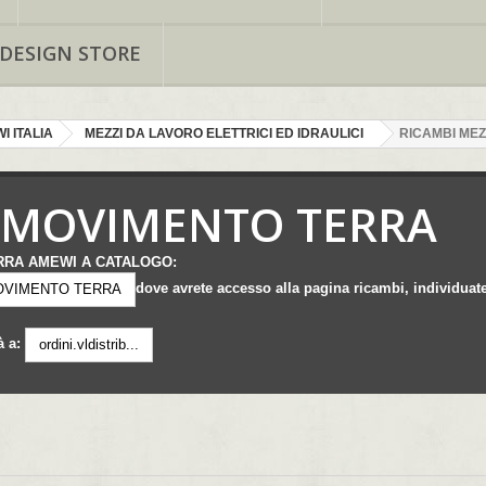
 DESIGN STORE
I ITALIA
MEZZI DA LAVORO ELETTRICI ED IDRAULICI
RICAMBI ME
I MOVIMENTO TERRA
RRA AMEWI A CATALOGO:
dove avrete accesso alla pagina ricambi, individuate
MOVIMENTO TERRA
à a:
ordini.vldistrib...