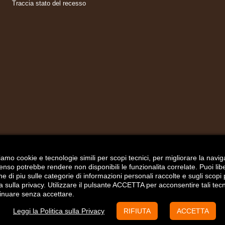
Traccia stato del recesso
zziamo cookie e tecnologie simili per scopi tecnici, per migliorare la nav
senso potrebbe rendere non disponibili le funzionalita correlate. Puoi l
i piu sulle categorie di informazioni personali raccolte e sugli scopi p
tica sulla privacy. Utilizzare il pulsante ACCETTA per acconsentire tali tec
inuare senza accettare.
Leggi la Politica sulla Privacy
RIFIUTA
ACCETTA