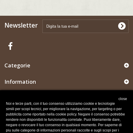
Newsletter
Categorie
Information
Il mio account
close
Noi e terze parti, con il tuo consenso utilizziamo cookie e tecnologie
simili per scopi tecnici, per migliorare la navigazione, per targeting o per
Informazioni negozio
pubblicita come riportato nella cookie policy. Negare il consenso potrebbe
rendere non disponibili le funzionalita correlate. Puoi liberamente dare,
negare o revocare il tuo consenso in qualsiasi momento. Per saperne di
Recesso dal contratto
piu sulle categorie di informazioni personali raccolte e sugli scopi per i