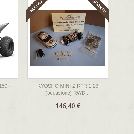
SCONTI!
NUOVO
50 -
KYOSHO MINI Z RTR 1:28
(occasione) RWD...
146,40 €