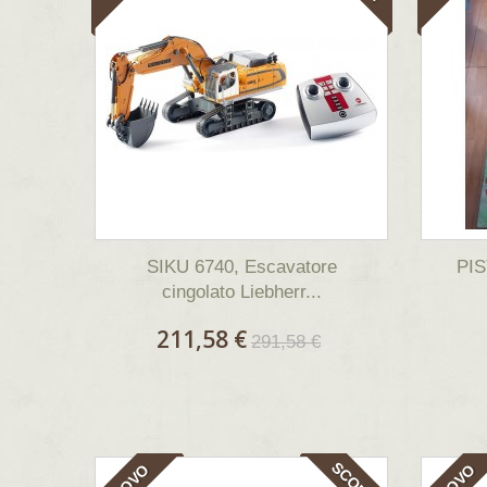
SIKU 6740, Escavatore
PI
cingolato Liebherr...
211,58 €
291,58 €
SCONTI!
NUOVO
NUOVO