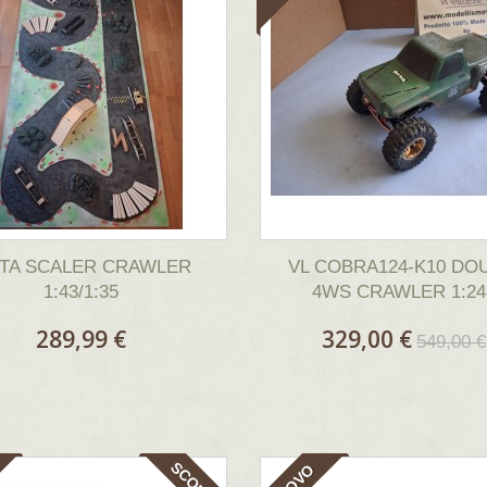
STA SCALER CRAWLER
VL COBRA124-K10 DO
1:43/1:35
4WS CRAWLER 1:24.
289,99 €
329,00 €
549,00 €
SCONTI!
NUOVO