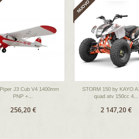
NUOVO
Piper J3 Cub V4 1400mm
STORM 150 by KAYO A1
PNP +...
quad atv 150cc 4...
256,20 €
2 147,20 €