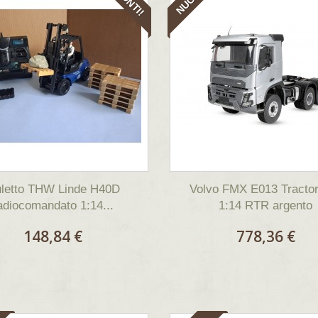
letto THW Linde H40D
Volvo FMX E013 Tracto
adiocomandato 1:14...
1:14 RTR argento
148,84 €
778,36 €