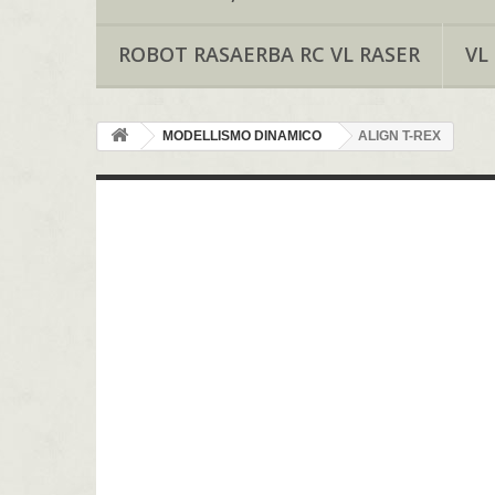
ROBOT RASAERBA RC VL RASER
VL
MODELLISMO DINAMICO
ALIGN T-REX