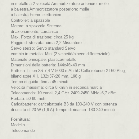
in metallo a 2 velocità Ammortizzatore anteriore: molle
a balestra Ammortizzatore posteriore: molle
a balestra Freno: elettronico
Controller: a spazzole
Motore: a spazzole Sistema
di azionamento: cardanico
Max. Forza di trazione: circa 25 kg
Raggio di sterzata: circa 2,2 Misuratore
Servo sterzo: Servo standard Servo
cambio in metallo: Mini (2 velocità/blocco differenziale)
Materiale principale: plastica/metallo
Dimensioni della batteria: 144x46x40 mm
Batteria: Li-ion 2S 7,4 V 5000 mAh 5C Celle rotonde XT60 Plug,
bilanciatore XH, 132x37x20 mm, 198 g
Tempo di guida: fino a 45 minuti
Velocità massima: circa 8 km/h in seconda marcia
Telecomando: 10 canali 2,4 GHz 2409-2450 MHz -6,7 dBm
Portata: 50-80 metri
Caricabatterie: caricabatterie B3 da 100-240 V con potenza
di uscita di 20 W (1,6 A) Tempo di ricarica: 180-240 minuti
Fornitura:
Modello
Telecomando