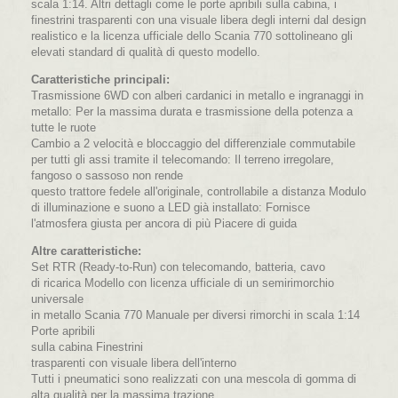
scala 1:14. Altri dettagli come le porte apribili sulla cabina, i
finestrini trasparenti con una visuale libera degli interni dal design
realistico e la licenza ufficiale dello Scania 770 sottolineano gli
elevati standard di qualità di questo modello.
Caratteristiche principali:
Trasmissione 6WD con alberi cardanici in metallo e ingranaggi in
metallo: Per la massima durata e trasmissione della potenza a
tutte le ruote
Cambio a 2 velocità e bloccaggio del differenziale commutabile
per tutti gli assi tramite il telecomando: Il terreno irregolare,
fangoso o sassoso non rende
questo trattore fedele all'originale, controllabile a distanza Modulo
di illuminazione e suono a LED già installato: Fornisce
l'atmosfera giusta per ancora di più Piacere di guida
Altre caratteristiche:
Set RTR (Ready-to-Run) con telecomando, batteria, cavo
di ricarica Modello con licenza ufficiale di un semirimorchio
universale
in metallo Scania 770 Manuale per diversi rimorchi in scala 1:14
Porte apribili
sulla cabina Finestrini
trasparenti con visuale libera dell'interno
Tutti i pneumatici sono realizzati con una mescola di gomma di
alta qualità per la massima trazione