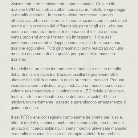
visivamente che tecnicamente impressionante. Grazie alla
trazione 6WD con robusti alberi cardanici in metallo e ingranaggi
in metallo resistenti, la potenza viene trasmessa in modo
affidabile a tutte e sei le ruote. In combinazione con il cambio a 2
marce e il bloccaggio del differenziale per tutti gli assi, che può
essere commutato tramite il telecomando, il veicolo domina
senza problemi anche i terreni più impegnativi. I due assi
posteriori sono dotati di doppi pneumatici, che forniscono una
trazione aggiuntiva. Tutti gli pneumatici sono realizzati con una
mescola di gomma di alta qualità per garantire la massima
trazione.
Il modello ha un telaio interamente in metallo e assi in metallo
dotati di molle a balestra. L'assale oscillante posteriore offre
ulteriore flessibilità durante la guida su terreni irregolari. Per una
visualizzazione realistica, è già installato un modulo sonoro con
volume telecomandato e illuminazione a LED fedele all'originale.
Inoltre, tutte le modanature sono dotate di piccoli LED, che
migliorano ulteriormente l'aspetto e garantiscono un'esperienza di
guida autentica.
Il set RTR viene consegnato completamente pronto per l'uso e,
oltre al modello, contiene anche un telecomando, una batteria e
un cavo di ricarica abbinato. Il semirimorchio universale manuale
in metallo consente l'utilizzo di un'ampia varietà di rimorchi in