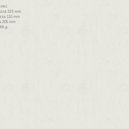
cnici:
ezza 315 mm
ezza 110 mm
a 205 mm
66 g