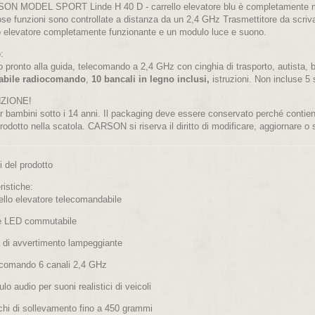
SON MODEL SPORT Linde H 40 D - carrello elevatore blu è completamente model
e funzioni sono controllate a distanza da un 2,4 GHz Trasmettitore da scrivani
lo elevatore completamente funzionante e un modulo luce e suono.
:
 pronto alla guida, telecomando a 2,4 GHz con cinghia di trasporto, autista, b
cabile radiocomando
,
10 bancali in legno inclusi,
istruzioni. Non incluse 5 s
ZIONE!
 bambini sotto i 14 anni. Il packaging deve essere conservato perché contiene
rodotto nella scatola. CARSON si riserva il diritto di modificare, aggiornare 
i del prodotto
ristiche:
ello elevatore telecomandabile
e LED commutabile
a di avvertimento lampeggiante
ecomando 6 canali 2,4 GHz
lo audio per suoni realistici di veicoli
ichi di sollevamento fino a 450 grammi