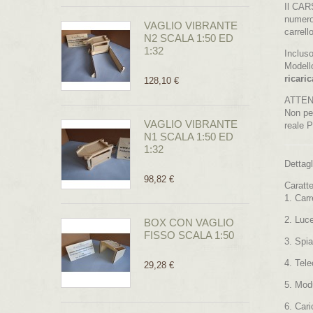
Il CAR
numeros
VAGLIO VIBRANTE
carrel
N2 SCALA 1:50 ED
1:32
Incluso
Modello
ricari
128,10 €
ATTEN
Non per
VAGLIO VIBRANTE
reale P
N1 SCALA 1:50 ED
1:32
Dettagl
98,82 €
Caratte
1. Carr
2. Luc
BOX CON VAGLIO
FISSO SCALA 1:50
3. Spi
4. Tel
29,28 €
5. Modu
6. Car