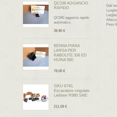
QC336 AGGANCIO
Dati te
RAPIDO
Lungh
Largh
QC580 aggancio rapido
Altezz
automatico.
Peso 9
39,90 €
BENNA PIANA
LARGA PER
KABOLITE 336 ED
HUINA 580
78,00 €
SIKU 6740,
Escavatore cingolato
Liebherr R980 SME
211,58 €