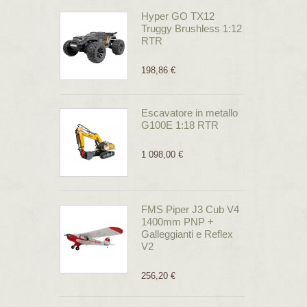
Hyper GO TX12
Truggy Brushless 1:12
RTR
198,86 €
Escavatore in metallo
G100E 1:18 RTR
1 098,00 €
FMS Piper J3 Cub V4
1400mm PNP +
Galleggianti e Reflex
V2
256,20 €