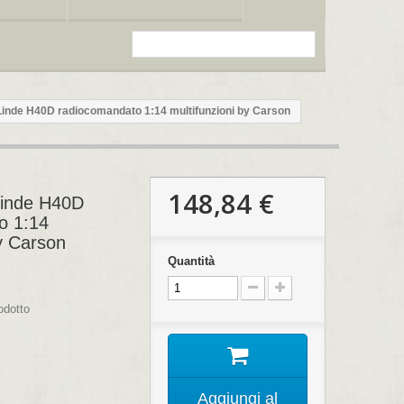
inde H40D radiocomandato 1:14 multifunzioni by Carson
148,84 €
Linde H40D
o 1:14
by Carson
Quantità
odotto
Aggiungi al