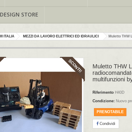
 DESIGN STORE
I ITALIA
MEZZI DA LAVORO ELETTRICI ED IDRAULICI
Muletto THW L
SCONTI!
Muletto THW 
radiocomandat
multifunzioni 
Riferimento
H40D
Condizione:
Nuovo pr
PRENOTABILE
Condividi