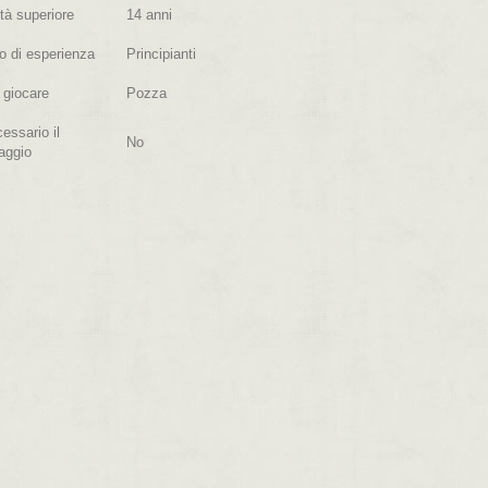
tà superiore
14 anni
lo di esperienza
Principianti
 giocare
Pozza
essario il
No
aggio