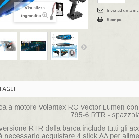
Visualizza
Invia ad un ami
ingrandito
Stampa
TAGLI
ca a motore Volantex RC Vector Lumen con 
795-6 RTR - spazzolat
versione RTR della barca include tutti gli a
 necessario acquistare 4 stick AA per alimen