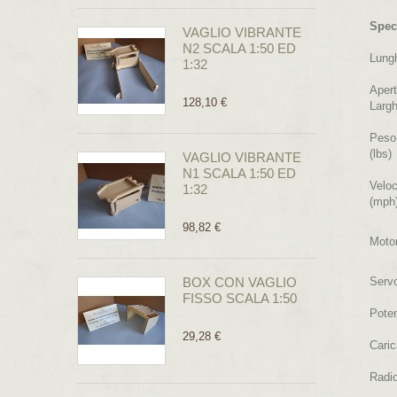
Spec
VAGLIO VIBRANTE
N2 SCALA 1:50 ED
Lungh
1:32
Apert
128,10 €
Largh
Peso 
(lbs)
VAGLIO VIBRANTE
N1 SCALA 1:50 ED
Velo
1:32
(mph
98,82 €
Moto
BOX CON VAGLIO
Serv
FISSO SCALA 1:50
Pote
29,28 €
Caric
Radi