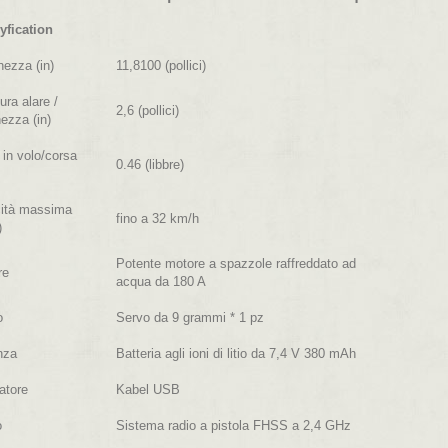
yfication
ezza (in)
11,8100 (pollici)
ura alare /
2,6 (pollici)
ezza (in)
in volo/corsa
0.46 (libbre)
cità massima
fino a 32 km/h
)
Potente motore a spazzole raffreddato ad
re
acqua da 180 A
o
Servo da 9 grammi * 1 pz
nza
Batteria agli ioni di litio da 7,4 V 380 mAh
atore
Kabel USB
o
Sistema radio a pistola FHSS a 2,4 GHz