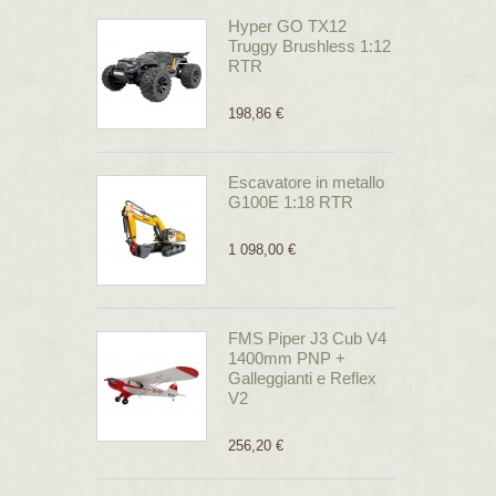
Hyper GO TX12
Truggy Brushless 1:12
RTR
198,86 €
Escavatore in metallo
G100E 1:18 RTR
1 098,00 €
FMS Piper J3 Cub V4
1400mm PNP +
Galleggianti e Reflex
V2
256,20 €