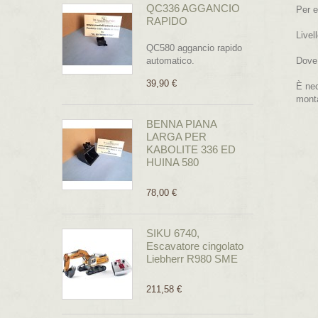
QC336 AGGANCIO
Per e
RAPIDO
Livel
QC580 aggancio rapido
automatico.
Dove
39,90 €
È nec
mont
BENNA PIANA
LARGA PER
KABOLITE 336 ED
HUINA 580
78,00 €
SIKU 6740,
Escavatore cingolato
Liebherr R980 SME
211,58 €