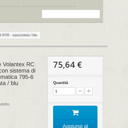
 RTR - spazzolata / blu
75,64 €
e Volantex RC
on sistema di
omatica 795-6
ta / blu
Quantità
odotto
Aggiungi al