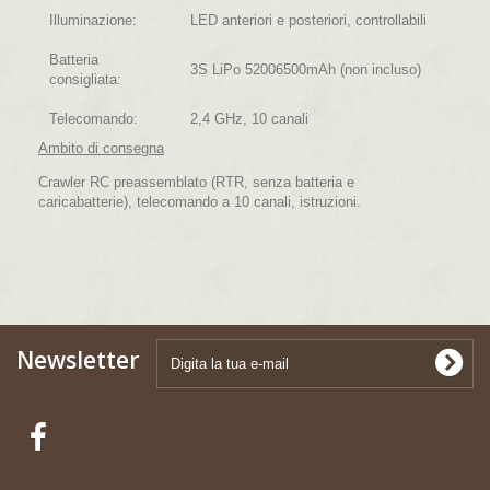
Illuminazione:
LED anteriori e posteriori, controllabili
Batteria
3S LiPo 52006500mAh (non incluso)
consigliata:
Telecomando:
2,4 GHz, 10 canali
Ambito di consegna
Crawler RC preassemblato (RTR, senza batteria e
caricabatterie), telecomando a 10 canali, istruzioni.
Newsletter