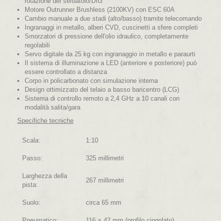
rotazione del serbatoio/DIG
Motore Outrunner Brushless (2100KV) con ESC 60A
Cambio manuale a due stadi (alto/basso) tramite telecomando
Ingranaggi in metallo, alberi CVD, cuscinetti a sfere completi
Smorzatori di pressione dell'olio idraulico, completamente
regolabili
Servo digitale da 25 kg con ingranaggio in metallo e paraurti
Il sistema di illuminazione a LED (anteriore e posteriore) può
essere controllato a distanza
Corpo in policarbonato con simulazione interna
Design ottimizzato del telaio a basso baricentro (LCG)
Sistema di controllo remoto a 2,4 GHz a 10 canali con
modalità salita/gara
Specifiche tecniche
Scala:
1:10
Passo:
325 millimetri
Larghezza della
267 millimetri
pista:
Suolo:
circa 65 mm
Pneumatico:
116 × 42 mm (profilo cingolato)