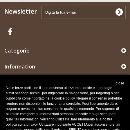
Newsletter
Categorie
Information
Il mio account
close
Noi e terze parti, con il tuo consenso utilizziamo cookie e tecnologie
simili per scopi tecnici, per migliorare la navigazione, per targeting o per
Informazioni negozio
pubblicita come riportato nella cookie policy. Negare il consenso potrebbe
rendere non disponibili le funzionalita correlate. Puoi liberamente dare,
negare o revocare il tuo consenso in qualsiasi momento. Per saperne di
Recesso dal contratto
piu sulle categorie di informazioni personali raccolte e sugli scopi per i
Traccia stato del recesso
quali tali informazioni verranno utilizzate, fare riferimento alla nostra
politica sulla privacy. Utilizzare il pulsante ACCETTA per acconsentire tali
tecnologie, oppure utilizzare il pulsante RIFIUTA o chiudere questo avviso