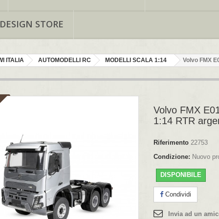
 DESIGN STORE
I ITALIA
AUTOMODELLI RC
MODELLI SCALA 1:14
Volvo FMX E0
Volvo FMX E01
1:14 RTR arge
Riferimento
22753
Condizione:
Nuovo pr
DISPONIBILE
Condividi
Invia ad un ami