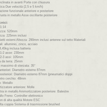
nclinata in avanti Porte con chiusura
ica Due velocità (2,5 e 5 km/h)
azione funzionale anteriore e posteriore
uota in metallo Asse oscillante posteriore
cnici:
 1:14
ezza: 520mm
zza: 225mm inclusi
etti esterni Altezza: 290mm inclusi antenne sul tetto Materiali
ali: alluminio, zinco, acciaio
,45kg inclusa batteria
1-2 asse: 230mm
2-3 assi: 105mm
a da terra: 25mm
 massimo di sterzata: 35°
anteriori: Diametro esterno 87mm
posteriori: Diametro esterno 87mm (pneumatici doppi
etro cerchio: 48mm
: Metallo
izzatore anteriore: Molle
tra in metallo Ammortizzatore posteriore: Balestre
llo Freno: Controller elettronico
on di alta qualità Motore ESC
Alta coppia Sistema di trasmissione brushed