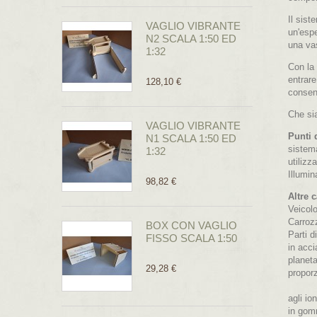
Il sist
VAGLIO VIBRANTE
un'espe
N2 SCALA 1:50 ED
una va
1:32
Con la 
entrare
128,10 €
consent
Che sia
VAGLIO VIBRANTE
Punti 
N1 SCALA 1:50 ED
sistem
1:32
utilizz
Illumi
98,82 €
Altre c
Veicol
Carrozz
BOX CON VAGLIO
Parti d
FISSO SCALA 1:50
in acc
planeta
29,28 €
proporz
agli io
in gom