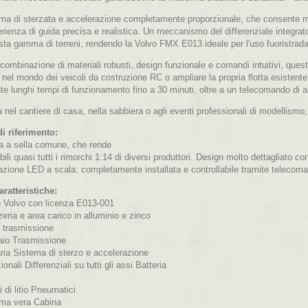
ema di sterzata e accelerazione completamente proporzionale, che consente mov
rienza di guida precisa e realistica. Un meccanismo del differenziale integrat
sta gamma di terreni, rendendo la Volvo FMX E013 ideale per l'uso fuoristrada
combinazione di materiali robusti, design funzionale e comandi intuitivi, quest
 nel mondo dei veicoli da costruzione RC o ampliare la propria flotta esistente
e lunghi tempi di funzionamento fino a 30 minuti, oltre a un telecomando di alt
 nel cantiere di casa, nella sabbiera o agli eventi professionali di modellism
di riferimento:
a a sella comune, che rende
abili quasi tutti i rimorchi 1:14 di diversi produttori. Design molto dettagliato co
nazione LED a scala: completamente installata e controllabile tramite telecom
aratteristiche:
o Volvo con licenza E013-001
eria e area carico in alluminio e zinco
i trasmissione
iaio Trasmissione
ria Sistema di sterzo e accelerazione
ionali Differenziali su tutti gli assi Batteria
ni di litio Pneumatici
ma vera Cabina