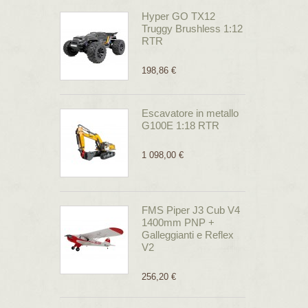
Hyper GO TX12
Truggy Brushless 1:12
RTR
198,86 €
Escavatore in metallo
G100E 1:18 RTR
1 098,00 €
FMS Piper J3 Cub V4
1400mm PNP +
Galleggianti e Reflex
V2
256,20 €