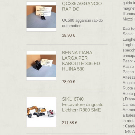
guida i
QC336 AGGANCIO
magnet
RAPIDO
Illumin
Mozzi r
QC580 aggancio rapido
automatico.
Dati te
Scala:
39,90 €
Lungh
Larghe
specchi
BENNA PIANA
princip
LARGA PER
Peso: 4
KABOLITE 336 ED
Passo 
HUINA 580
Passo 
Altezz
78,00 €
Angolo
Ruote 
Ruote 
SIKU 6740,
) Diam
Escavatore cingolato
Cambio
Liebherr R980 SME
Ammort
a bales
in meta
211,58 €
: Cami
: 540 