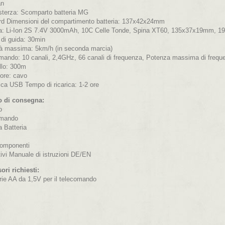
an
sterza: Scomparto batteria MG
rd Dimensioni del compartimento batteria: 137x42x24mm
ia: Li-Ion 2S 7.4V 3000mAh, 10C Celle Tonde, Spina XT60, 135x37x19mm, 1
di guida: 30min
tà massima: 5km/h (in seconda marcia)
mando: 10 canali, 2,4GHz, 66 canali di frequenza, Potenza massima di freq
llo: 300m
tore: cavo
rica USB Tempo di ricarica: 1-2 ore
 di consegna:
o
omando
a Batteria
omponenti
ivi Manuale di istruzioni DE/EN
ori richiesti:
rie AA da 1,5V per il telecomando