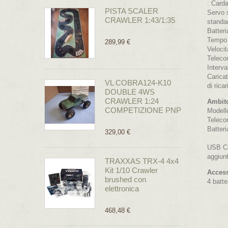
: Card
PISTA SCALER
Servo 
CRAWLER 1:43/1:35
standa
Batter
Tempo 
289,99 €
Veloci
Teleco
Interva
Carica
VL COBRA124-K10
di rica
DOUBLE 4WS
CRAWLER 1:24
Ambito
COMPETIZIONE PNP
Modell
Telec
Batteri
329,00 €
USB C
aggiunt
TRAXXAS TRX-4 4x4
Kit 1/10 Crawler
Access
brushed con
4 batte
elettronica
468,48 €