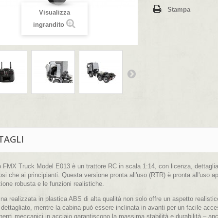
Stampa
Visualizza
ingrandito
TAGLI
o FMX Truck Model E013 è un trattore RC in scala 1:14, con licenza, dettagliat
si che ai principianti. Questa versione pronta all'uso (RTR) è pronta all'uso 
ione robusta e le funzioni realistiche.
na realizzata in plastica ABS di alta qualità non solo offre un aspetto realistico
 dettagliato, mentre la cabina può essere inclinata in avanti per un facile accesso
nti meccanici in acciaio garantiscono la massima stabilità e durabilità – an