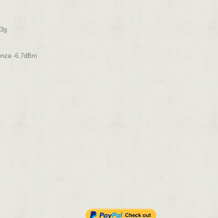
93g
uenza -6,7dBm