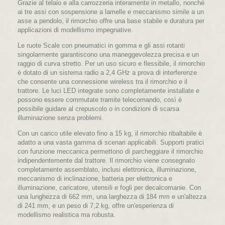
Grazie al telaio e alla carrozzeria interamente in metallo, nonché
ai tre assi con sospensione a lamelle e meccanismo simile a un
asse a pendolo, il rimorchio offre una base stabile e duratura per
applicazioni di modellismo impegnative.
Le ruote Scale con pneumatici in gomma e gli assi rotanti
singolarmente garantiscono una maneggevolezza precisa e un
raggio di curva stretto. Per un uso sicuro e flessibile, il rimorchio
è dotato di un sistema radio a 2,4 GHz a prova di interferenze
che consente una connessione wireless tra il rimorchio e il
trattore. Le luci LED integrate sono completamente installate e
possono essere commutate tramite telecomando, così è
possibile guidare al crepuscolo o in condizioni di scarsa
illuminazione senza problemi.
Con un carico utile elevato fino a 15 kg, il rimorchio ribaltabile è
adatto a una vasta gamma di scenari applicabili. Supporti pratici
con funzione meccanica permettono di parcheggiare il rimorchio
indipendentemente dal trattore. Il rimorchio viene consegnato
completamente assemblato, inclusi elettronica, illuminazione,
meccanismo di inclinazione, batteria per elettronica e
illuminazione, caricatore, utensili e fogli per decalcomanie. Con
una lunghezza di 662 mm, una larghezza di 184 mm e un'altezza
di 241 mm, e un peso di 7,2 kg, offre un'esperienza di
modellismo realistica ma robusta.