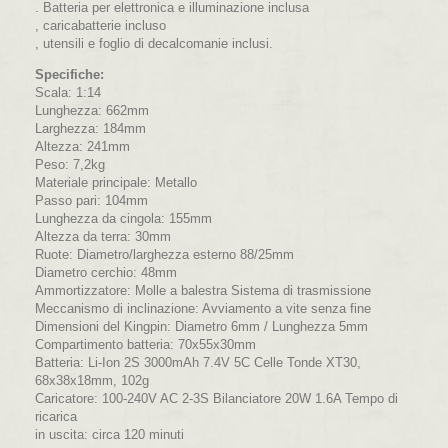
. Batteria per elettronica e illuminazione inclusa
, caricabatterie incluso
, utensili e foglio di decalcomanie inclusi.
Specifiche:
Scala: 1:14
Lunghezza: 662mm
Larghezza: 184mm
Altezza: 241mm
Peso: 7,2kg
Materiale principale: Metallo
Passo pari: 104mm
Lunghezza da cingola: 155mm
Altezza da terra: 30mm
Ruote: Diametro/larghezza esterno 88/25mm
Diametro cerchio: 48mm
Ammortizzatore: Molle a balestra Sistema di trasmissione
Meccanismo di inclinazione: Avviamento a vite senza fine
Dimensioni del Kingpin: Diametro 6mm / Lunghezza 5mm
Compartimento batteria: 70x55x30mm
Batteria: Li-Ion 2S 3000mAh 7.4V 5C Celle Tonde XT30,
68x38x18mm, 102g
Caricatore: 100-240V AC 2-3S Bilanciatore 20W 1.6A Tempo di
ricarica
in uscita: circa 120 minuti