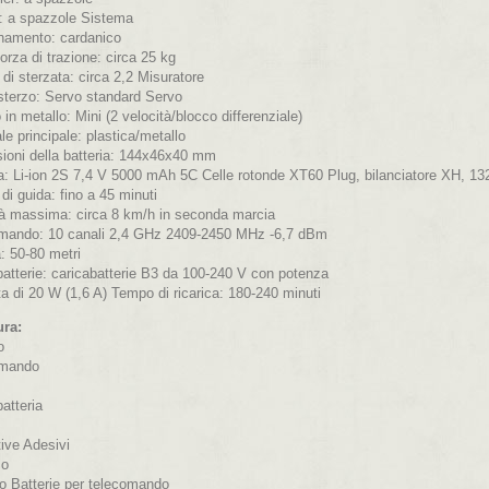
: a spazzole Sistema
onamento: cardanico
rza di trazione: circa 25 kg
di sterzata: circa 2,2 Misuratore
sterzo: Servo standard Servo
in metallo: Mini (2 velocità/blocco differenziale)
le principale: plastica/metallo
ioni della batteria: 144x46x40 mm
ia: Li-ion 2S 7,4 V 5000 mAh 5C Celle rotonde XT60 Plug, bilanciatore XH, 
i guida: fino a 45 minuti
tà massima: circa 8 km/h in seconda marcia
mando: 10 canali 2,4 GHz 2409-2450 MHz -6,7 dBm
: 50-80 metri
batterie: caricabatterie B3 da 100-240 V con potenza
ta di 20 W (1,6 A) Tempo di ricarica: 180-240 minuti
ura:
o
omando
atteria
ive Adesivi
zo
co Batterie per telecomando