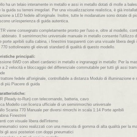
llo ha un telaio interamente in metallo e assi in metallo dotati di molle a balestr
 la guida su terreni irregolari. Per una visualizzazione realistica, è già ins
azione a LED fedele all'originale. Inoltre, tutte le modanature sono dotate di p
scono un'esperienza di guida autentica.
 RTR viene consegnato completamente pronto per l'uso e, oltre al modello, con
a abbinato. Il semirimorchio universale manuale in metallo consente l'utilizzo di
 porte apribili sulla cabina, i finestrini trasparenti con una visuale libera degli i
770 sottolineano gli elevati standard di qualità di questo modello.
ristiche principali:
sione 6WD con alberi cardanici in metallo e ingranaggi in metallo: Per la mas
a 2 velocità e bloccaggio del differenziale commutabile per tutti gli assi tram
nde
trattore fedele all'originale, controllabile a distanza Modulo di illuminazione 
di più Piacere di guida
aratteristiche:
R (Ready-to-Run) con telecomando, batteria, cavo
rica Modello con licenza ufficiale di un semirimorchio universale
llo Scania 770 Manuale per diversi rimorchi in scala 1:14 Porte apribili
abina Finestrini
enti con visuale libera dell'interno
 pneumatici sono realizzati con una mescola di gomma di alta qualità per la m
i gli assi posteriori con doppi pneumatici