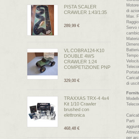
Motore
PISTA SCALER
di azi
CRAWLER 1:43/1:35
Max. Fo
Raggio 
289,99 €
Servo 
cambio 
Materia
Dimens
Batter
VL COBRA124-K10
Tempo d
DOUBLE 4WS
Veloci
CRAWLER 1:24
Teleco
COMPETIZIONE PNP
Portata
Carica
329,00 €
di usci
Fornit
TRAXXAS TRX-4 4x4
Modell
Kit 1/10 Crawler
Telec
brushed con
elettronica
Caricab
Parti
aggiunt
468,48 €
Attrez
per ar