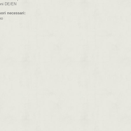
ioni DE/EN
ori necessari:
no