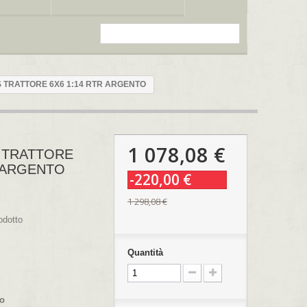
S TRATTORE 6X6 1:14 RTR ARGENTO
1 078,08 €
S TRATTORE
R ARGENTO
-220,00 €
1 298,08 €
odotto
Quantità
co