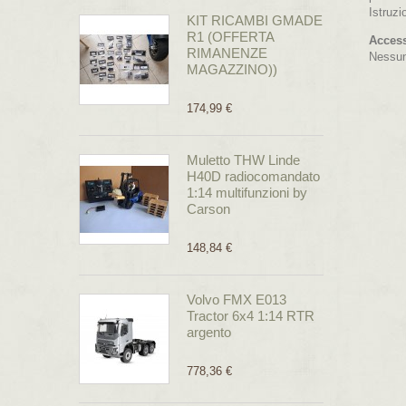
Istruz
KIT RICAMBI GMADE
R1 (OFFERTA
Access
RIMANENZE
Nessu
MAGAZZINO))
174,99 €
Muletto THW Linde
H40D radiocomandato
1:14 multifunzioni by
Carson
148,84 €
Volvo FMX E013
Tractor 6x4 1:14 RTR
argento
778,36 €