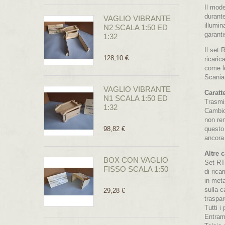
Il mode
durante
VAGLIO VIBRANTE
illumin
N2 SCALA 1:50 ED
garanti
1:32
Il set
128,10 €
ricaric
come le
Scania 
VAGLIO VIBRANTE
Caratte
N1 SCALA 1:50 ED
Trasmis
1:32
Cambio 
non re
98,82 €
questo 
ancora 
Altre c
BOX CON VAGLIO
Set RT
FISSO SCALA 1:50
di rica
in meta
sulla c
29,28 €
traspar
Tutti i
Entramb