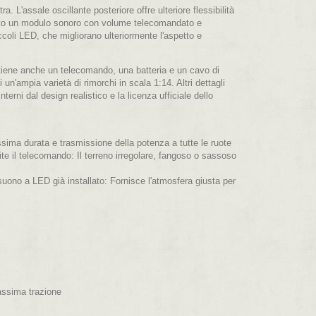
a. L'assale oscillante posteriore offre ulteriore flessibilità
tallato un modulo sonoro con volume telecomandato e
iccoli LED, che migliorano ulteriormente l'aspetto e
tiene anche un telecomando, una batteria e un cavo di
 un'ampia varietà di rimorchi in scala 1:14. Altri dettagli
nterni dal design realistico e la licenza ufficiale dello
sima durata e trasmissione della potenza a tutte le ruote
ite il telecomando: Il terreno irregolare, fangoso o sassoso
e suono a LED già installato: Fornisce l'atmosfera giusta per
assima trazione