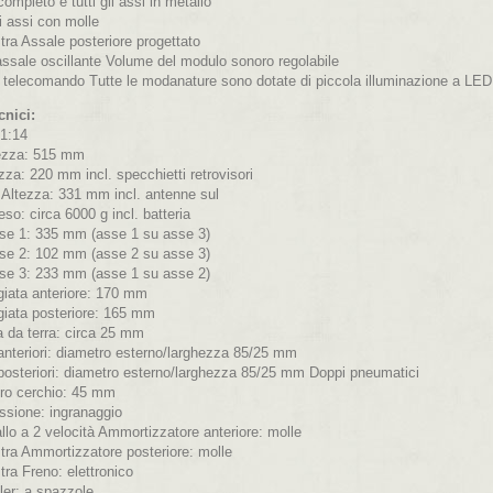
completo e tutti gli assi in metallo
li assi con molle
tra Assale posteriore progettato
ssale oscillante Volume del modulo sonoro regolabile
e telecomando Tutte le modanature sono dotate di piccola illuminazione a LED
cnici:
 1:14
ezza: 515 mm
za: 220 mm incl. specchietti retrovisori
 Altezza: 331 mm incl. antenne sul
eso: circa 6000 g incl. batteria
sse 1: 335 mm (asse 1 su asse 3)
sse 2: 102 mm (asse 2 su asse 3)
sse 3: 233 mm (asse 1 su asse 2)
giata anteriore: 170 mm
giata posteriore: 165 mm
a da terra: circa 25 mm
anteriori: diametro esterno/larghezza 85/25 mm
posteriori: diametro esterno/larghezza 85/25 mm Doppi pneumatici
ro cerchio: 45 mm
ssione: ingranaggio
llo a 2 velocità Ammortizzatore anteriore: molle
stra Ammortizzatore posteriore: molle
tra Freno: elettronico
ler: a spazzole