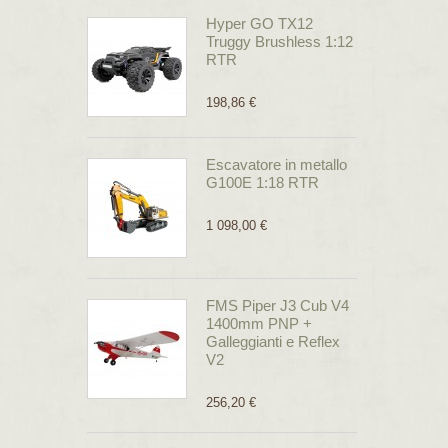
Hyper GO TX12
Truggy Brushless 1:12
RTR
198,86 €
Escavatore in metallo
G100E 1:18 RTR
1 098,00 €
FMS Piper J3 Cub V4
1400mm PNP +
Galleggianti e Reflex
V2
256,20 €