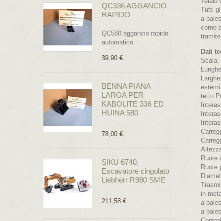
Telaio 
QC336 AGGANCIO
Tutti g
RAPIDO
a bales
come a
QC580 aggancio rapido
tramit
automatico.
Dati te
39,90 €
Scala:
Lungh
Larghez
BENNA PIANA
esterni
LARGA PER
tetto P
KABOLITE 336 ED
Intera
HUINA 580
Intera
Intera
Carreg
78,00 €
Carreg
Altezz
Ruote 
SIKU 6740,
Ruote 
Escavatore cingolato
Diamet
Liebherr R980 SME
Trasmi
in meta
211,58 €
a bale
a bales
Control