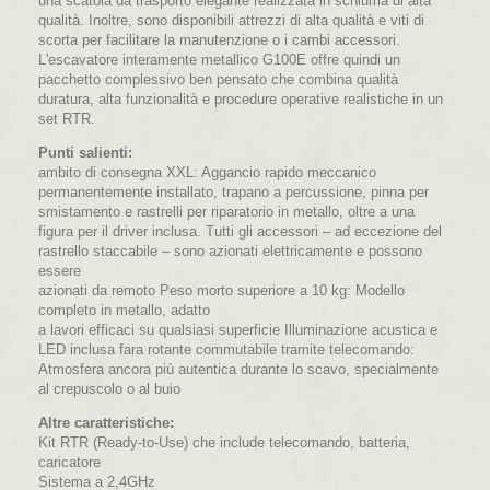
una scatola da trasporto elegante realizzata in schiuma di alta
qualità. Inoltre, sono disponibili attrezzi di alta qualità e viti di
scorta per facilitare la manutenzione o i cambi accessori.
L'escavatore interamente metallico G100E offre quindi un
pacchetto complessivo ben pensato che combina qualità
duratura, alta funzionalità e procedure operative realistiche in un
set RTR.
Punti salienti:
ambito di consegna XXL: Aggancio rapido meccanico
permanentemente installato, trapano a percussione, pinna per
smistamento e rastrelli per riparatorio in metallo, oltre a una
figura per il driver inclusa. Tutti gli accessori – ad eccezione del
rastrello staccabile – sono azionati elettricamente e possono
essere
azionati da remoto Peso morto superiore a 10 kg: Modello
completo in metallo, adatto
a lavori efficaci su qualsiasi superficie Illuminazione acustica e
LED inclusa fara rotante commutabile tramite telecomando:
Atmosfera ancora più autentica durante lo scavo, specialmente
al crepuscolo o al buio
Altre caratteristiche:
Kit RTR (Ready-to-Use) che include telecomando, batteria,
caricatore
Sistema a 2,4GHz