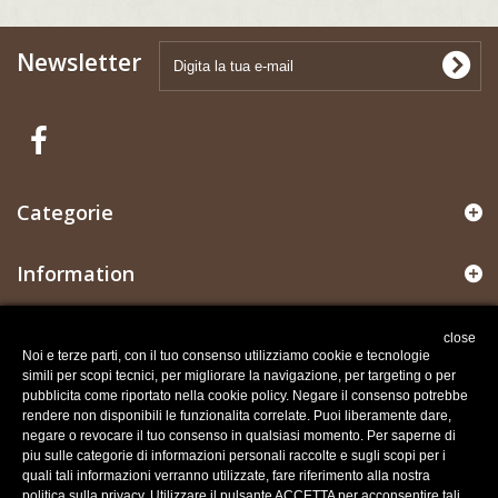
Newsletter
Categorie
Information
Il mio account
close
Noi e terze parti, con il tuo consenso utilizziamo cookie e tecnologie
simili per scopi tecnici, per migliorare la navigazione, per targeting o per
Informazioni negozio
pubblicita come riportato nella cookie policy. Negare il consenso potrebbe
rendere non disponibili le funzionalita correlate. Puoi liberamente dare,
negare o revocare il tuo consenso in qualsiasi momento. Per saperne di
Recesso dal contratto
piu sulle categorie di informazioni personali raccolte e sugli scopi per i
Traccia stato del recesso
quali tali informazioni verranno utilizzate, fare riferimento alla nostra
politica sulla privacy. Utilizzare il pulsante ACCETTA per acconsentire tali