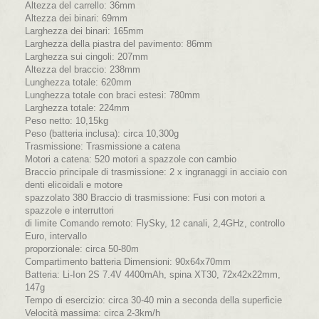
Altezza del carrello: 36mm
Altezza dei binari: 69mm
Larghezza dei binari: 165mm
Larghezza della piastra del pavimento: 86mm
Larghezza sui cingoli: 207mm
Altezza del braccio: 238mm
Lunghezza totale: 620mm
Lunghezza totale con braci estesi: 780mm
Larghezza totale: 224mm
Peso netto: 10,15kg
Peso (batteria inclusa): circa 10,300g
Trasmissione: Trasmissione a catena
Motori a catena: 520 motori a spazzole con cambio
Braccio principale di trasmissione: 2 x ingranaggi in acciaio con
denti elicoidali e motore
spazzolato 380 Braccio di trasmissione: Fusi con motori a
spazzole e interruttori
di limite Comando remoto: FlySky, 12 canali, 2,4GHz, controllo
Euro, intervallo
proporzionale: circa 50-80m
Compartimento batteria Dimensioni: 90x64x70mm
Batteria: Li-Ion 2S 7.4V 4400mAh, spina XT30, 72x42x22mm,
147g
Tempo di esercizio: circa 30-40 min a seconda della superficie
Velocità massima: circa 2-3km/h