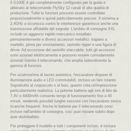
Il G100E è già completamente configurato per la guida e
abbinato al telecomando FlySky 12 canali di alta qualità di
produzione. Tutte le funzioni possono essere controllate
proporzionalmente e quindi particolarmente precise. Il sistema a
2,4GHz a sicurezza contro le interferenze garantisce anche una
trasmissione affidabile del segnale. L'ambito di consegna XXL
include un aggancio rapido meccanico installato
permanentemente e diversi accessori metallici: trapano a
martello, pinna per smistamento, rastrello ripper e una figura di
driver. Ad eccezione del rastrello staccabile, tutti gli accessori
sono azionati elettricamente e possono essere comodamente
azionati tramite il telecomando, che amplia notevolmente la
gamma di funzioni.
Per un'atmosfera di lavoro autentica, l'escavatore dispone di
illuminazione audio e LED commutabili, incluso un faro rotante.
Soprattutto al crepuscolo o al buio, questo crea un'impressione
particolarmente realistica. La potente batteria agli ioni di litio da
7,4V e 4400mAh consente tempi di funzionamento fino a 40
minuti, rendendo possibili lunghe sessioni con l'escavatore senza
ricariche frequenti. Anche le batterie per il telecomando sono
incluse nell'ambito di consegna, così puoi iniziare subito dopo
aver disimballato.
Per proteggere il modello e tutti i componenti inclusi, è inclusa