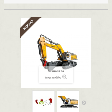
NUOVO
Visualizza
ingrandito