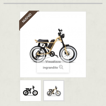
NUOVO
Visualizza
ingrandito