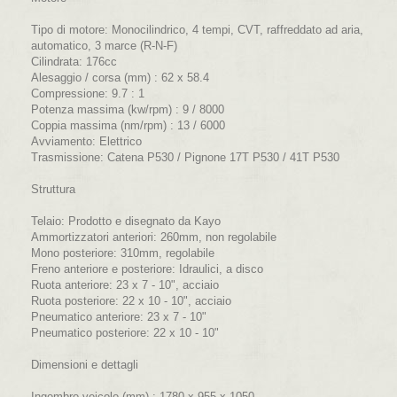
Tipo di motore:
Monocilindrico, 4 tempi, CVT, raffreddato ad aria,
automatico, 3 marce (R-N-F)
Cilindrata:
176cc
Alesaggio / corsa (mm) :
62 x 58.4
Compressione:
9.7 : 1
Potenza massima (kw/rpm) :
9 / 8000
Coppia massima (nm/rpm) :
13 / 6000
Avviamento:
Elettrico
Trasmissione:
Catena P530 / Pignone 17T P530 / 41T P530
Struttura
Telaio:
Prodotto e disegnato da Kayo
Ammortizzatori anteriori:
260mm, non regolabile
Mono posteriore:
310mm, regolabile
Freno anteriore e posteriore:
Idraulici, a disco
Ruota anteriore:
23 x 7 - 10", acciaio
Ruota posteriore:
22 x 10 - 10", acciaio
Pneumatico anteriore:
23 x 7 - 10"
Pneumatico posteriore:
22 x 10 - 10"
Dimensioni e dettagli
Ingombro veicolo (mm) :
1780 x 955 x 1050