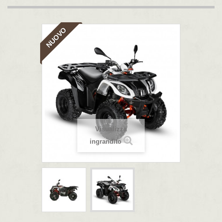
NUOVO
Visualizza
ingrandito