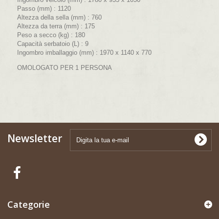
Passo (mm) :
1120
Altezza della sella (mm) :
760
Altezza da terra (mm) :
175
Peso a secco (kg) :
180
Capacità serbatoio (L) :
9
Ingombro imballaggio (mm) :
1970 x 1140 x 770
OMOLOGATO PER 1 PERSONA
Newsletter
Categorie