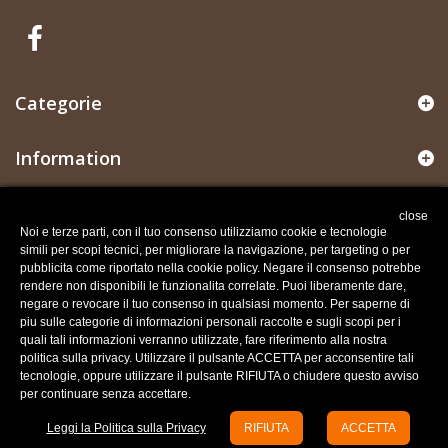
Categorie
Information
Il mio account
close
Noi e terze parti, con il tuo consenso utilizziamo cookie e tecnologie
simili per scopi tecnici, per migliorare la navigazione, per targeting o per
Informazioni negozio
pubblicita come riportato nella cookie policy. Negare il consenso potrebbe
rendere non disponibili le funzionalita correlate. Puoi liberamente dare,
negare o revocare il tuo consenso in qualsiasi momento. Per saperne di
Recesso dal contratto
piu sulle categorie di informazioni personali raccolte e sugli scopi per i
Traccia stato del recesso
quali tali informazioni verranno utilizzate, fare riferimento alla nostra
politica sulla privacy. Utilizzare il pulsante ACCETTA per acconsentire tali
tecnologie, oppure utilizzare il pulsante RIFIUTA o chiudere questo avviso
per continuare senza accettare.
Leggi la Politica sulla Privacy
RIFIUTA
ACCETTA