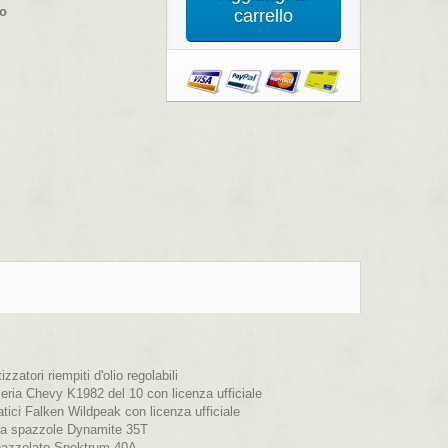
co
carrello
zatori riempiti d'olio regolabili
eria Chevy K1982 del 10 con licenza ufficiale
ici Falken Wildpeak con licenza ufficiale
 a spazzole Dynamite 35T
azzolato Spektrum 40A