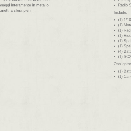
anaggi interamente in metallo
Radio S
inetti a sfera pieni
Include:
(1) 1/
(1) Mot
(1) Rad
(1) Ric
(1) Spe
(1) Sp
(4) Bat
(1) SC
Obbligator
(1) Bat
(1) Car