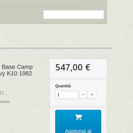
547,00 €
II Base Camp
vy K10 1982
Quantità
T2
odotto
Aggiungi al