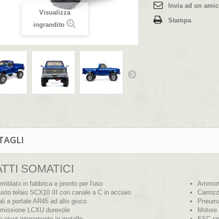
Invia ad un ami
Visualizza
Stampa
ingrandito
TAGLI
TTI SOMATICI
mblato in fabbrica e pronto per l'uso
Ammortiz
sto telaio SCX10 III con canale a C in acciaio
Carrozz
li a portale AR45 ad alto gioco
Pneumat
missione LCXU durevole
Motore
e pivot interamente in metallo
ESC sp