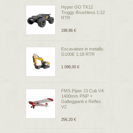
Hyper GO TX12
Truggy Brushless 1:12
RTR
198,86 €
Escavatore in metallo
G100E 1:18 RTR
1 098,00 €
FMS Piper J3 Cub V4
1400mm PNP +
Galleggianti e Reflex
V2
256,20 €