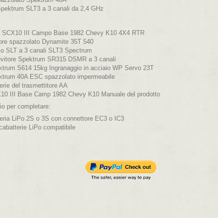
pektrum SLT3 a 3 canali da 2,4 GHz
10 SCX10 III Campo Base 1982 Chevy K10 4X4 RTR
ore spazzolato Dynamite 35T 540
io SLT a 3 canali SLT3 Spectrum
evitore Spektrum SR315 DSMR a 3 canali
ktrum S614 15kg Ingranaggio in acciaio WP Servo 23T
ektrum 40A ESC spazzolato impermeabile
terie del trasmettitore AA
X10 III Base Camp 1982 Chevy K10 Manuale del prodotto
io per completare:
teria LiPo 2S o 3S con connettore EC3 o IC3
icabatterie LiPo compatibile