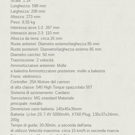
Scala: 1:14
Lunghezza: 598 mm
Larghezza: 208 mm
Altezza: 273 mm
Peso: 8,55 kg
Interasse asse 1-2: 267 mm
Interasse asse 2-3: 110 mm
Altezza da terra: circa 26 mm
Ruote anteriori: Diametro esterno/larghezza 85 mm
Ruote posteriori: Diametro/larghezza esterno 85 mm
Diametro cerchio: 50 mm
Trasmissione: 2 velocità
Ammortizzatore anteriore: Molle
a balestra Ammortizzatore posteriore: molle a balestra
Freno: elettronico
Controller: 25A Motore del camion
di alta classe: 540 High Torque spazzolato 55T
Sistema di azionamento: Cardano
Servosterzo: MG standard Materiale
principale: metallo
Dimensioni vano batteria: 145x45x35mm
Batteria: Li-Ion 2S 7.4V 5000mAh, XT60 Plug, 135x37x24mm,
200g
Tempo di guida: 20-30min, a seconda dell'area
di utilizzo Velocità massima: circa 15 km/h in seconda marcia