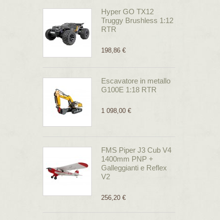
Hyper GO TX12
Truggy Brushless 1:12
RTR
198,86 €
Escavatore in metallo
G100E 1:18 RTR
1 098,00 €
FMS Piper J3 Cub V4
1400mm PNP +
Galleggianti e Reflex
V2
256,20 €