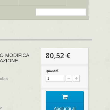
80,52 €
O MODIFICA
RAZIONE
Quantità
D
odotto
co
Aggiungi al