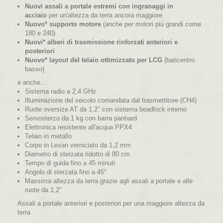
Nuovi assali a portale estremi con ingranaggi in
acciaio
per un'altezza da terra ancora maggiore
Nuovo* supporto motore
(anche per motori più grandi come
180 e 240)
Nuovi* alberi di trasmissione rinforzati anteriori e
posteriori
Nuovo* layout
del telaio ottimizzato per LCG
(baricentro
basso)
e anche...
Sistema radio a 2,4 GHz
Illuminazione del veicolo comandata dal trasmettitore (CH4)
Ruote oversize AT da 1,2" con sistema beadlock interno
Servosterzo da 1 kg con barra panhard
Elettronica resistente all'acqua PPX4
Telaio in metallo
Corpo in Lexan verniciato da 1,2 mm
Diametro di sterzata ridotto di 80 cm
Tempo di guida fino a 45 minuti
Angolo di sterzata fino a 45°
Massima altezza da terra grazie agli assali a portale e alle
ruote da 1,2"
Assali a portale anteriori e posteriori per una maggiore altezza da
terra