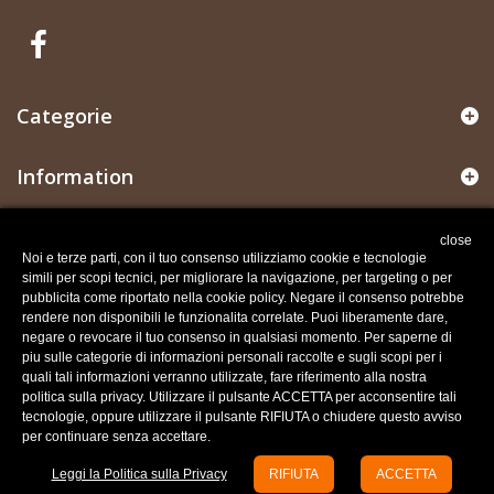
Categorie
Information
Il mio account
close
Noi e terze parti, con il tuo consenso utilizziamo cookie e tecnologie
simili per scopi tecnici, per migliorare la navigazione, per targeting o per
Informazioni negozio
pubblicita come riportato nella cookie policy. Negare il consenso potrebbe
rendere non disponibili le funzionalita correlate. Puoi liberamente dare,
negare o revocare il tuo consenso in qualsiasi momento. Per saperne di
Recesso dal contratto
piu sulle categorie di informazioni personali raccolte e sugli scopi per i
Traccia stato del recesso
quali tali informazioni verranno utilizzate, fare riferimento alla nostra
politica sulla privacy. Utilizzare il pulsante ACCETTA per acconsentire tali
tecnologie, oppure utilizzare il pulsante RIFIUTA o chiudere questo avviso
per continuare senza accettare.
Leggi la Politica sulla Privacy
RIFIUTA
ACCETTA