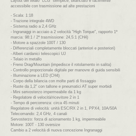
Layout del telaio "LCG" semplice, bilanciato e facilmente
accessibile con trasmissione ad alte prestazioni
- Scala: 1:18
- Trazione integrale 4WD
- Sistema radio a 2,4 GHz
- Ingranaggi in acciaio a 2 velocità "High Torque", rapporto 1ª
marcia:
98:1 / 2ª trasmissione: 24,5:1 (CH4)
- Motore a spazzole 100T / 130
- Differenziali completamente bloccati (anteriori e posteriori)
- Alberi cardanici telescopici UJ
- Telaio in metallo
- Freno Drag/Mountain (impedisce il rotolamento in salita)
- Controllo proporzionale digitale per manovre di guida sensibili
- Illuminazione a LED (CH4)
- Corpo della bilancia con molte parti di fissaggio
- Ruote da 1,2" con tallone e pneumatici AT super morbidi
- Mini servosterzo impermeabile da 1 kg
- Regolatore di velocità/ricevitore 2 in 1
- Tempo di percorrenza: circa 45 minuti
Regolatore di velocità: unità ESC/RX 2 in 1, PPX4, 10A/50A
Telecomando: 2,4 GHz, 4 canali
Servosterzo: forza di azionamento 1 kg, impermeabile
Motore: 100T - 130 oversize
Cambio a 2 velocità di nuova concezione Ingranaggi