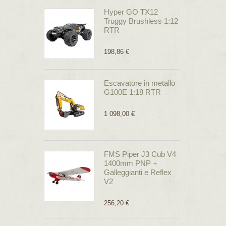
Hyper GO TX12
Truggy Brushless 1:12
RTR
198,86 €
Escavatore in metallo
G100E 1:18 RTR
1 098,00 €
FMS Piper J3 Cub V4
1400mm PNP +
Galleggianti e Reflex
V2
256,20 €