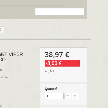
O
38,97 €
RT VIPER
NCO
-8,00 €
08
46,97 €
odotto
Quantità
co