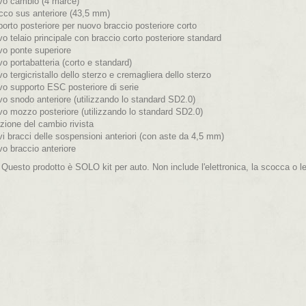
o cambio (4 marce)
cco sus anteriore (43,5 mm)
orto posteriore per nuovo braccio posteriore corto
o telaio principale con braccio corto posteriore standard
o ponte superiore
o portabatteria (corto e standard)
o tergicristallo dello sterzo e cremagliera dello sterzo
o supporto ESC posteriore di serie
o snodo anteriore (utilizzando lo standard SD2.0)
o mozzo posteriore (utilizzando lo standard SD2.0)
zione del cambio rivista
i bracci delle sospensioni anteriori (con aste da 4,5 mm)
o braccio anteriore
:
Questo prodotto è SOLO kit per auto. Non include l'elettronica, la scocca o le