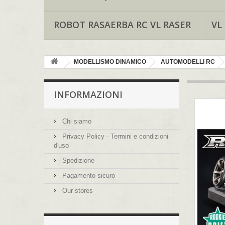
ROBOT RASAERBA RC VL RASER
VL
MODELLISMO DINAMICO
AUTOMODELLI RC
INFORMAZIONI
Chi siamo
Privacy Policy - Termini e condizioni
d'uso
Spedizione
Pagamento sicuro
Our stores