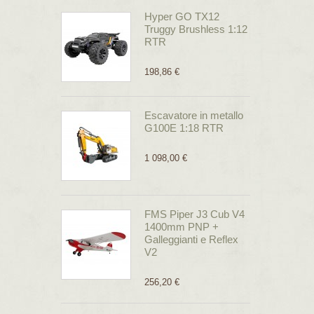
Hyper GO TX12
Truggy Brushless 1:12
RTR
198,86 €
Escavatore in metallo
G100E 1:18 RTR
1 098,00 €
FMS Piper J3 Cub V4
1400mm PNP +
Galleggianti e Reflex
V2
256,20 €