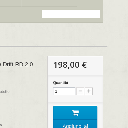
198,00 €
 Drift RD 2.0
Quantità
odotto
co
Aggiungi al