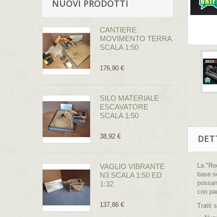
NUOVI PRODOTTI
CANTIERE
MOVIMENTO TERRA
SCALA 1:50
176,90 €
SILO MATERIALE
ESCAVATORE
SCALA 1:50
38,92 €
DET
La "Roo
VAGLIO VIBRANTE
base so
N3 SCALA 1:50 ED
possan
1:32
con par
137,86 €
Tratti 