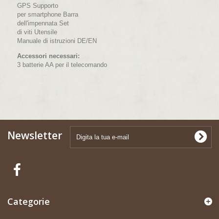
GPS Supporto
per smartphone Barra
dell'impennata Set
di viti Utensile
Manuale di istruzioni DE/EN
Accessori necessari:
3 batterie AA per il telecomando
Newsletter
Categorie