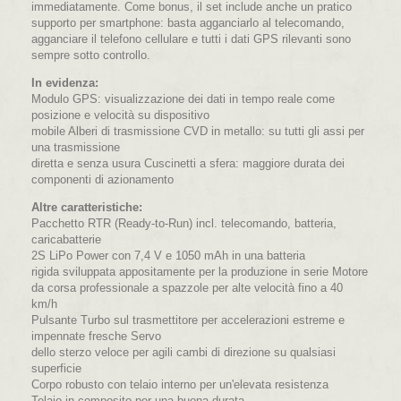
immediatamente. Come bonus, il set include anche un pratico
supporto per smartphone: basta agganciarlo al telecomando,
agganciare il telefono cellulare e tutti i dati GPS rilevanti sono
sempre sotto controllo.
In evidenza:
Modulo GPS: visualizzazione dei dati in tempo reale come
posizione e velocità su dispositivo
mobile Alberi di trasmissione CVD in metallo: su tutti gli assi per
una trasmissione
diretta e senza usura Cuscinetti a sfera: maggiore durata dei
componenti di azionamento
Altre caratteristiche:
Pacchetto RTR (Ready-to-Run) incl. telecomando, batteria,
caricabatterie
2S LiPo Power con 7,4 V e 1050 mAh in una batteria
rigida sviluppata appositamente per la produzione in serie Motore
da corsa professionale a spazzole per alte velocità fino a 40
km/h
Pulsante Turbo sul trasmettitore per accelerazioni estreme e
impennate fresche Servo
dello sterzo veloce per agili cambi di direzione su qualsiasi
superficie
Corpo robusto con telaio interno per un'elevata resistenza
Telaio in composito per una buona durata