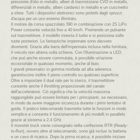
pressione d'olio in metallo, alberi di trasmissione CVD in metallo,
differenziali in metallo, alberi cardanici in metallo e un cuscinetto
a sfere. Tutti i dispositivi elettronici sono protetti dagli spruzzi
d'acqua per un uso esterno illimitato.
Il motore da corsa spazzolato 390 in combinazione con 2S LiPo
Power consente velocità fino a 40 km/h. Premendo un pulsante
sul trasmettitore, il modello innesta il turbo e si posiziona sulle
ruote posteriori. Le fantastiche impennate sono davvero
divertenti. Grazie alla barra dell'impennata inclusa nella fornitura,
il veicolo non atterra sulla schiena. Con l'illuminazione a LED,
che può anche essere commutata, è possibile un'azione
eccezionale in qualsiasi momento, anche al buio.
I grandi pneumatici in gomma morbida ad alta aderenza
garantiscono inoltre il pieno controllo su qualsiasi superficie.
Oltre a impostare il dual rate per lo sterzo, il trasmettitore
consente anche il throttling proporzionale del canale
dell'acceleratore. Ciò significa che la velocità massima
raggiungibile può essere limitata per i principianti, se necessario,
in modo da avere maggiore sicurezza durante i primi tentativi di
guida. Il pratico telecomando trasmette tutte le funzioni in modo
semplice e consente il funzionamento di più modelli in parallelo
grazie al sistema a 2,4 GHz.
Il monster truck viene consegnato nella confezione RTR (Ready-
to-Run), ovvero oltre al telecomando, sono già inclusi la batteria
e un cavo di ricarica. Dopo la prima ricarica, è possibile iniziare