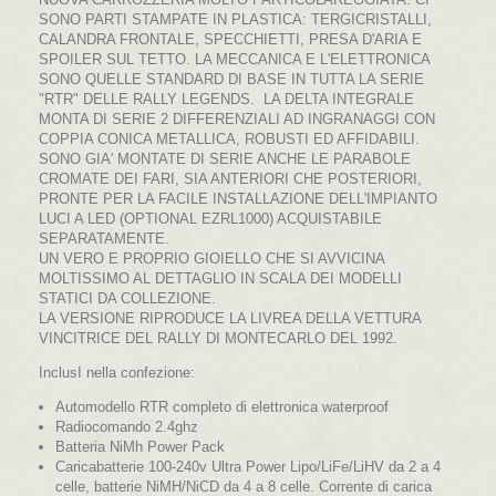
SONO PARTI STAMPATE IN PLASTICA: TERGICRISTALLI,
CALANDRA FRONTALE, SPECCHIETTI, PRESA D'ARIA E
SPOILER SUL TETTO. LA MECCANICA E L'ELETTRONICA
SONO QUELLE STANDARD DI BASE IN TUTTA LA SERIE
"RTR" DELLE RALLY LEGENDS. LA DELTA INTEGRALE
MONTA DI SERIE 2 DIFFERENZIALI AD INGRANAGGI CON
COPPIA CONICA METALLICA, ROBUSTI ED AFFIDABILI.
SONO GIA' MONTATE DI SERIE ANCHE LE PARABOLE
CROMATE DEI FARI, SIA ANTERIORI CHE POSTERIORI,
PRONTE PER LA FACILE INSTALLAZIONE DELL'IMPIANTO
LUCI A LED (OPTIONAL EZRL1000) ACQUISTABILE
SEPARATAMENTE.
UN VERO E PROPRIO GIOIELLO CHE SI AVVICINA
MOLTISSIMO AL DETTAGLIO IN SCALA DEI MODELLI
STATICI DA COLLEZIONE.
LA VERSIONE RIPRODUCE LA LIVREA DELLA VETTURA
VINCITRICE DEL RALLY DI MONTECARLO DEL 1992.
InclusI nella confezione:
Automodello RTR completo di elettronica waterproof
Radiocomando 2.4ghz
Batteria NiMh Power Pack
Caricabatterie 100-240v Ultra Power Lipo/LiFe/LiHV da 2 a 4
celle, batterie NiMH/NiCD da 4 a 8 celle. Corrente di carica