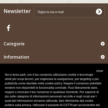
Newsletter
Categorie
Information
Il mio account
close
Noi e terze parti, con il tuo consenso utilizziamo cookie e tecnologie
simili per scopi tecnici, per migliorare la navigazione, per targeting o per
Informazioni negozio
pubblicita come riportato nella cookie policy. Negare il consenso potrebbe
rendere non disponibili le funzionalita correlate. Puoi liberamente dare,
negare o revocare il tuo consenso in qualsiasi momento. Per saperne di
Recesso dal contratto
piu sulle categorie di informazioni personali raccolte e sugli scopi per i
Traccia stato del recesso
quali tali informazioni verranno utilizzate, fare riferimento alla nostra
politica sulla privacy. Utilizzare il pulsante ACCETTA per acconsentire tali