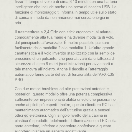
fisso. Il tempo di volo è di circa 8-10 minuti con una batteria
intelligente che include anche una presa di ricarica USB. La
funzione di monitoraggio ti informa in tempo utile sullo stato
di carica in modo da non rimanere mai senza energia in
aria.
Il trasmettitore a 2,4 GHz con stick ergonomici si adatta
comodamente alla tua mano e ha diverse modalità di volo,
dal principiante all'avanzato. È inoltre possibile passare
facilmente dalla modalità 2 alla modalità 1. Un'altra grande
caratteristica è il volo invertito stabilizzato con la semplice
pressione di un pulsante, che puoi attivare da un'altezza di
sicurezza di circa 9 metri (vedi istruzioni) per avvicinarti a
tale manovra all'indietro. Anche il decollo e l'atterraggio
automatico fanno parte del set di funzionalità dell'AFX-135
PRO.
Con due motori brushless ad alte prestazioni anteriori e
posteriori, questo modello offre una potenza complessiva
sufficiente per impressionanti abilità di volo che piaceranno
anche ai piloti più esperti. Inoltre, questo elicottero RC ha il
mantenimento automatico dell'altitudine grazie a sensori
ottici ed elettronici. Ogni singolo rivetto della cabina in
plastica è riprodotto fedelmente. L'illuminazione a LED nella
parte anteriore, inferiore e posteriore conferisce a questo
elicottero in scala un aspetto accattivante.