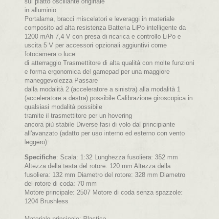
sul piatto oscillante originale
in alluminio
Portalama, bracci miscelatori e leveraggi in materiale
composito ad alta resistenza Batteria LiPo intelligente da
1200 mAh 7,4 V con presa di ricarica e controllo LiPo e
uscita 5 V per accessori opzionali aggiuntivi come
fotocamera o luce
di atterraggio Trasmettitore di alta qualità con molte funzioni
e forma ergonomica del gamepad per una maggiore
maneggevolezza Passare
dalla modalità 2 (acceleratore a sinistra) alla modalità 1
(acceleratore a destra) possibile Calibrazione giroscopica in
qualsiasi modalità possibile
tramite il trasmettitore per un hovering
ancora più stabile Diverse fasi di volo dal principiante
all'avanzato (adatto per uso interno ed esterno con vento
leggero)
Specifiche
: Scala: 1:32 Lunghezza fusoliera: 352 mm
Altezza della testa del rotore: 120 mm Altezza della
fusoliera: 132 mm Diametro del rotore: 328 mm Diametro
del rotore di coda: 70 mm
Motore principale: 2507 Motore di coda senza spazzole:
1204 Brushless
Materiale principale: Plastica